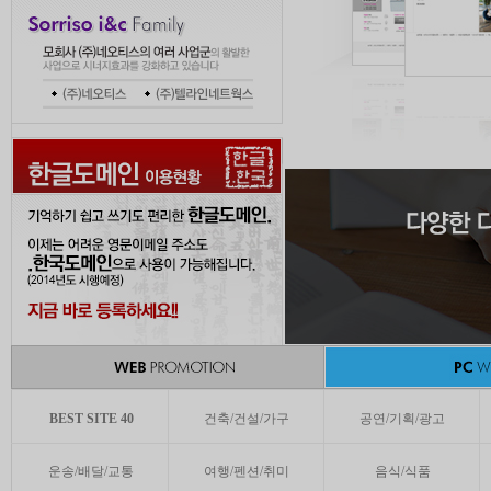
BEST SITE 40
건축/건설/가구
공연/기획/광고
운송/배달/교통
여행/펜션/취미
음식/식품