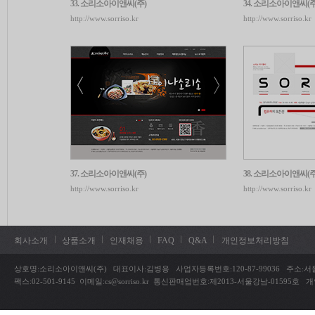
회사소개
상품소개
인재채용
FAQ
Q&A
개인정보처리방침
상호명:소리소아이앤씨(주) 대표이사:김병용 사업자등록번호:120-87-99036 주소:서울시 송
팩스:02-501-9145 이메일:cs@sorriso.kr 통신판매업번호:제2013-서울강남-01595호 개인정