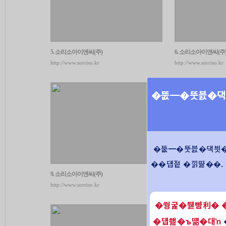
�뚮━�뚯븘�댁
�뚮━�뚯븘�댁븻�
��덉젙 �낅땲��.
�쒕굹�붿뺨利� �
�덉쐞�ъ떎�대ŉ