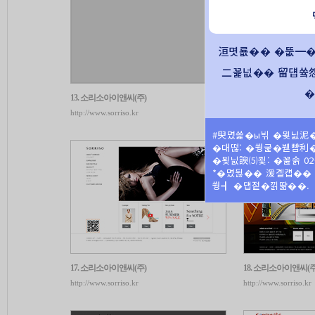
洹몃룞�� �뚮━
二꾩넚�� 留덉쓬
�
#臾몄쓽�ы빆 �묒닔泥
�대떦: �쒕굹�붿뺨利
�묒닔諛⑸쾿: �꾪솕 02-26
*�몄뒪�� 湲곌컙��
쒕┫ �덉젙�낅땲��.